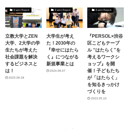
Event Report
Event Report
Event Report
立教大学とZEN
大学生が考え
『PERSOL×渋谷
大学、2大学の学
た！2030年の
区こどもテーブ
生たちが考えた
『幸せにはたら
ル “はたらく”を
社会課題を解決
く』につながる
考えるワークシ
するビジネスと
新規事業とは
ョップ』を開
は！
催！子どもたち
2024.08.07
が「はたらく」
2025.08.28
を知るきっかけ
づくりを
2023.05.10