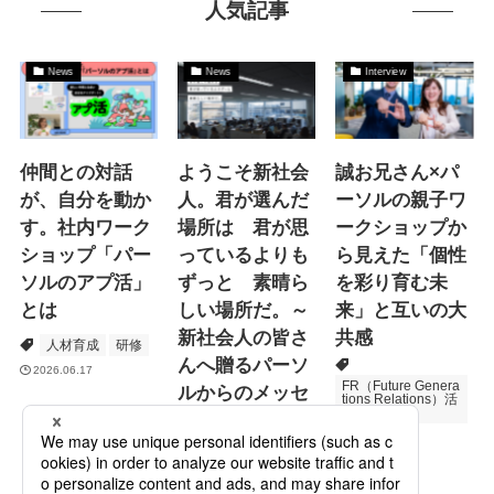
人気記事
News
News
Interview
仲間との対話
ようこそ新社会
誠お兄さん×パ
が、自分を動か
人。君が選んだ
ーソルの親子ワ
す。社内ワーク
場所は 君が思
ークショップか
ショップ「パー
っているよりも
ら見えた「個性
ソルのアプ活」
ずっと 素晴ら
を彩り育む未
とは
しい場所だ。～
来」と互いの大
新社会人の皆さ
共感
人材育成
研修
んへ贈るパーソ
2026.06.17
FR（Future Genera
ルからのメッセ
tions Relations）活
動
ージ
次世代育成
2026.06.16
Specialized Servic
es