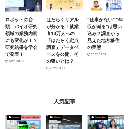
ロボットの台
はたらくリアル
“仕事がない” “年
頭、バイオ研究
が分かる！就業
収が減る”は思い
領域の業務内容
者10万人への
込み？調査から
にも変化が！？
「はたらく定点
見えた地方移住
研究結果を学会
調査」データベ
の実態
で発表！
ースを公開、そ
2022.03.29
の狙いとは？
2024.08.06
2023.09.07
人気記事
News
News
Interview