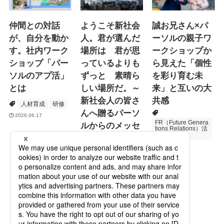
仲間との対話
ようこそ新社会
誠お兄さん×パ
が、自分を動か
人。君が選んだ
ーソルの親子ワ
す。社内ワーク
場所は 君が思
ークショップか
ショップ「パー
っているよりも
ら見えた「個性
ソルのアプ活」
ずっと 素晴ら
を彩り育む未
とは
しい場所だ。～
来」と互いの大
新社会人の皆さ
共感
人材育成
研修
んへ贈るパーソ
2026.06.17
FR（Future Genera
ルからのメッセ
tions Relations）活
動
ージ
次世代育成
2026.06.16
Specialized Servic
es
プロモーション
2026.05.19