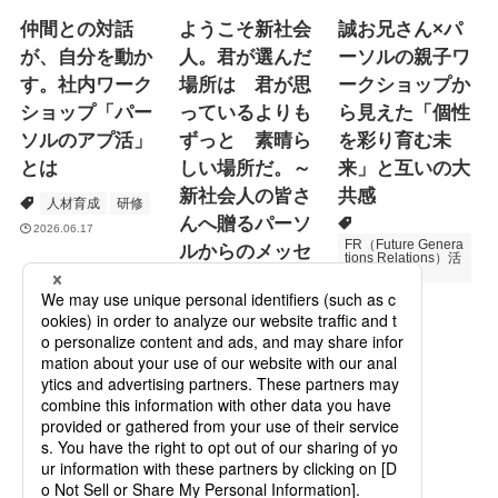
仲間との対話
ようこそ新社会
誠お兄さん×パ
が、自分を動か
人。君が選んだ
ーソルの親子ワ
す。社内ワーク
場所は 君が思
ークショップか
ショップ「パー
っているよりも
ら見えた「個性
ソルのアプ活」
ずっと 素晴ら
を彩り育む未
とは
しい場所だ。～
来」と互いの大
新社会人の皆さ
共感
人材育成
研修
んへ贈るパーソ
2026.06.17
FR（Future Genera
ルからのメッセ
tions Relations）活
動
ージ
次世代育成
2026.06.16
Specialized Servic
es
プロモーション
2026.05.19