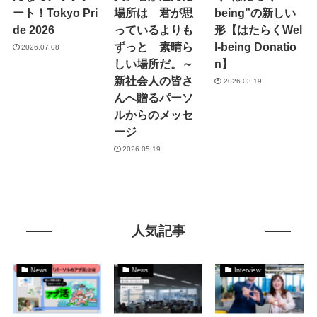
ート！Tokyo Pri
場所は 君が思
being”の新しい
de 2026
っているよりも
形【はたらくWel
ずっと 素晴ら
l-being Donatio
2026.07.08
しい場所だ。～
n】
新社会人の皆さ
2026.03.19
んへ贈るパーソ
ルからのメッセ
ージ
2026.05.19
人気記事
News
News
Interview