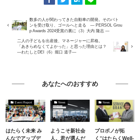
数多の人が関わってきた自動車の開発。そのバト
ンを受け取り、ゴールへと走る ― PERSOL Grou
p Awards 2024受賞の裏に（3）大内 隆志 ―
二人の子どもを出産後、マネージャーに昇格。
「あきらめなくてよかった」と思った理由とは？
―わたしとDEI（6）堀口 道子―
あなたへのおすすめ
Event Report
News
News
はたらく未来 み
ようこそ新社会
プロボノが拓
んなでアップデ
人。君が選んだ
く“はたらくWell-