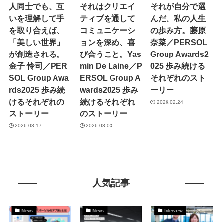
人同士でも、互
それはクリエイ
それが自分で選
いを理解して手
ティブを通して
んだ、私の人生
を取り合えば、
コミュニケーシ
の歩み方。藤原
「美しい世界」
ョンを深め、喜
奈菜／PERSOL
が創造される。
び合うこと。Yas
Group Awards2
金子 怜司／PER
min De Laine／P
025 歩み続ける
SOL Group Awa
ERSOL Group A
それぞれのスト
rds2025 歩み続
wards2025 歩み
ーリー
けるそれぞれの
続けるそれぞれ
2026.02.24
ストーリー
のストーリー
2026.03.17
2026.03.03
人気記事
News
News
Interview