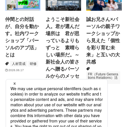
仲間との対話
ようこそ新社会
誠お兄さん×パ
が、自分を動か
人。君が選んだ
ーソルの親子ワ
す。社内ワーク
場所は 君が思
ークショップか
ショップ「パー
っているよりも
ら見えた「個性
ソルのアプ活」
ずっと 素晴ら
を彩り育む未
とは
しい場所だ。～
来」と互いの大
新社会人の皆さ
共感
人材育成
研修
んへ贈るパーソ
2026.06.17
FR（Future Genera
ルからのメッセ
tions Relations）活
動
ージ
次世代育成
2026.06.16
Specialized Servic
es
プロモーション
2026.05.19