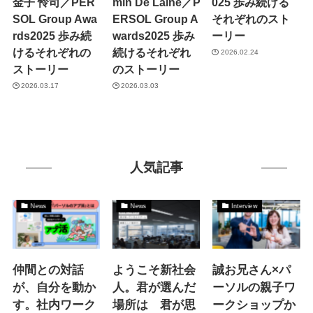
金子 怜司／PER
min De Laine／P
025 歩み続ける
SOL Group Awa
ERSOL Group A
それぞれのスト
rds2025 歩み続
wards2025 歩み
ーリー
けるそれぞれの
続けるそれぞれ
2026.02.24
ストーリー
のストーリー
2026.03.17
2026.03.03
人気記事
News
News
Interview
仲間との対話
ようこそ新社会
誠お兄さん×パ
が、自分を動か
人。君が選んだ
ーソルの親子ワ
す。社内ワーク
場所は 君が思
ークショップか