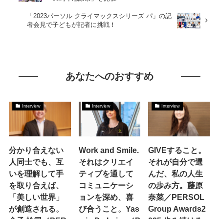
「2023パーソル クライマックスシリーズ パ」の記
者会見で子どもが記者に挑戦！
あなたへのおすすめ
Interview
Interview
Interview
分かり合えない
Work and Smile.
GIVEすること。
人同士でも、互
それはクリエイ
それが自分で選
いを理解して手
ティブを通して
んだ、私の人生
を取り合えば、
コミュニケーシ
の歩み方。藤原
「美しい世界」
ョンを深め、喜
奈菜／PERSOL
が創造される。
び合うこと。Yas
Group Awards2