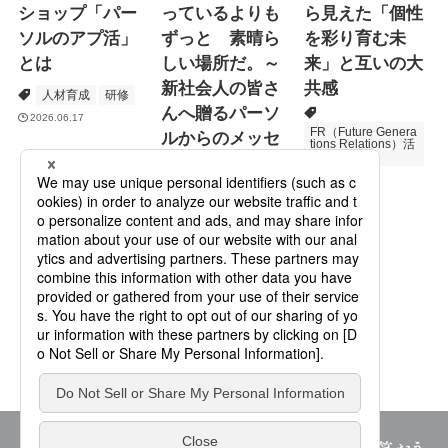
ショップ「パー
っているよりも
ら見えた「個性
ソルのアプ活」
ずっと 素晴ら
を彩り育む未
とは
しい場所だ。～
来」と互いの大
新社会人の皆さ
共感
人材育成
研修
んへ贈るパーソ
2026.06.17
FR（Future Genera
ルからのメッセ
tions Relations）活
動
ージ
次世代育成
2026.06.16
Specialized Servic
es
プロモーション
2026.05.19