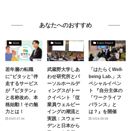
あなたへのおすすめ
News
News
Event Report
若年層の転職
武蔵野大学しあ
「はたらくWell-
に“ピタッと”伴
わせ研究所とパ
being Lab.」ス
走するサービス
ーソルホールデ
ペシャルイベン
が『ピタテン』
ィングスがトー
ト 『自分主体の
と名称改め、本
クイベント「従
「ワークライフ
格始動！その魅
業員ウェルビー
バランス」と
力とは！
イングの潮流と
は？』を開催
実践：スウェー
2025.07.04
2024.08.09
デンと日本から