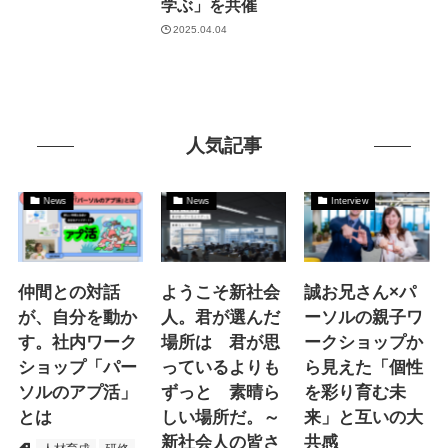
学ぶ」を共催
2025.04.04
人気記事
News
News
Interview
仲間との対話
ようこそ新社会
誠お兄さん×パ
が、自分を動か
人。君が選んだ
ーソルの親子ワ
す。社内ワーク
場所は 君が思
ークショップか
ショップ「パー
っているよりも
ら見えた「個性
ソルのアプ活」
ずっと 素晴ら
を彩り育む未
とは
しい場所だ。～
来」と互いの大
新社会人の皆さ
共感