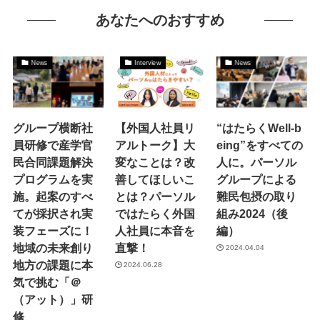
あなたへのおすすめ
News
Interview
News
グループ横断社
【外国人社員リ
“はたらくWell-b
員研修で産学官
アルトーク】大
eing”をすべての
民合同課題解決
変なことは？改
人に。パーソル
プログラムを実
善してほしいこ
グループによる
施。起案のすべ
とは？パーソル
難民包摂の取り
てが採択され実
ではたらく外国
組み2024（後
装フェーズに！
人社員に本音を
編）
地域の未来創り
直撃！
2024.04.04
地方の課題に本
2024.06.28
気で挑む「＠
（アット）」研
修