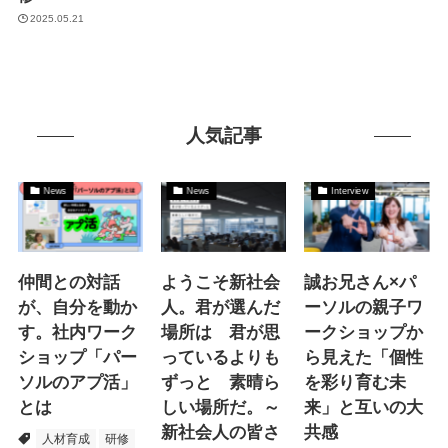
2025.05.21
人気記事
News
News
Interview
仲間との対話
ようこそ新社会
誠お兄さん×パ
が、自分を動か
人。君が選んだ
ーソルの親子ワ
す。社内ワーク
場所は 君が思
ークショップか
ショップ「パー
っているよりも
ら見えた「個性
ソルのアプ活」
ずっと 素晴ら
を彩り育む未
とは
しい場所だ。～
来」と互いの大
新社会人の皆さ
共感
人材育成
研修