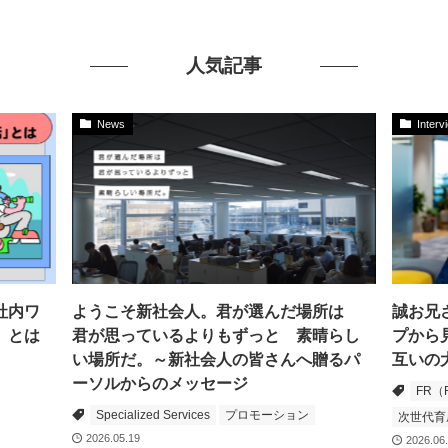
人気記事
News
Interv
社内ワ
ようこそ新社会人。君が選んだ場所は
誠お兄
」とは
君が思っているよりもずっと 素晴らし
プから
い場所だ。～新社会人の皆さんへ贈るパ
互いの
ーソルからのメッセージ
FR（F
Specialized Services
プロモーション
次世代育
2026.05.19
2026.06