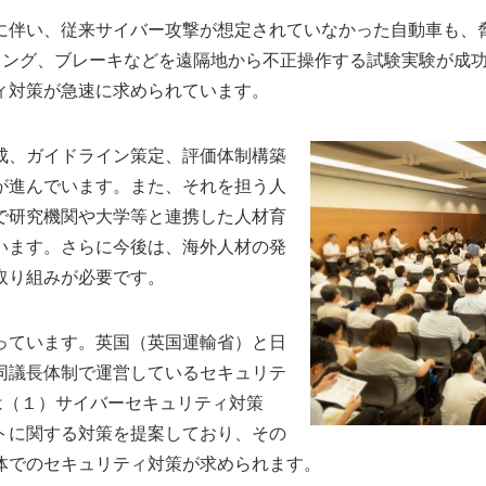
に伴い、従来サイバー攻撃が想定されていなかった自動車も、脅
テアリング、ブレーキなどを遠隔地から不正操作する試験実験が成
ィ対策が急速に求められています。
成、ガイドライン策定、評価体制構築
が進んでいます。また、それを担う人
で研究機関や大学等と連携した人材育
います。さらに今後は、海外人材の発
取り組みが必要です。
っています。英国（英国運輸省）と日
同議長体制で運営しているセキュリテ
は（１）サイバーセキュリティ対策
トに関する対策を提案しており、その
体でのセキュリティ対策が求められます。