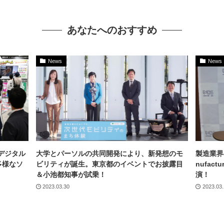
あなたへのおすすめ
News
News
デジタル
大学とパーソルの共同開発により、新発想のモ
製造業界
多様なソ
ビリティが誕生。東京都のイベントでお披露目
nufact
＆小池都知事が試乗！
演！
2023.03.30
2023.03