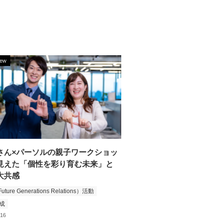
iew
さん×パーソルの親子ワークショッ
見えた「個性を彩り育む未来」と
大共感
uture Generations Relations）活動
成
.16