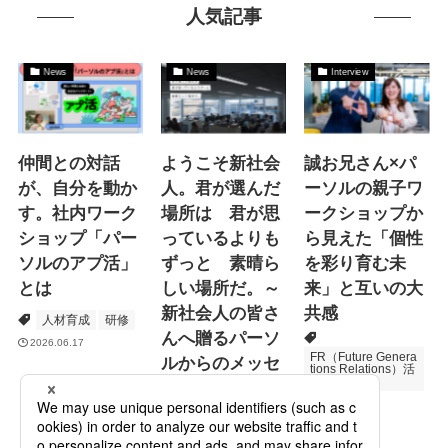
人気記事
News
News
Interview
仲間との対話
ようこそ新社会
誠お兄さん×パ
が、自分を動か
人。君が選んだ
ーソルの親子ワ
す。社内ワーク
場所は 君が思
ークショップか
ショップ「パー
っているよりも
ら見えた「個性
ソルのアプ活」
ずっと 素晴ら
を彩り育む未
とは
しい場所だ。～
来」と互いの大
新社会人の皆さ
共感
人材育成
研修
んへ贈るパーソ
2026.06.17
FR（Future Genera
ルからのメッセ
tions Relations）活
動
ージ
次世代育成
2026.06.16
Specialized Servic
es