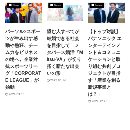
News
News
News
パーソル×スポー
望む人すべてが
【トップ対談】
ツが生み出す感
結婚できる社会
パナソニック エ
動や熱狂、チー
を目指して メ
ンターテインメ
ム力をビジネス
タバース婚活『M
ント＆コミュニ
の場へ。企業対
itsu-VA』が切り
ケーションと取
抗スポーツリー
拓く新たな出会
り組む共創プロ
グ「CORPORAT
いの形
ジェクトが目指
E LEAGUE」が
す「産業を創る
2025.05.14
始動
新規事業と
は？」
2026.03.30
2024.12.23