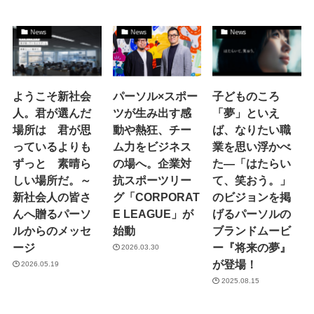
News
News
News
ようこそ新社会
パーソル×スポー
子どものころ
人。君が選んだ
ツが生み出す感
「夢」といえ
場所は 君が思
動や熱狂、チー
ば、なりたい職
っているよりも
ム力をビジネス
業を思い浮かべ
ずっと 素晴ら
の場へ。企業対
た―「はたらい
しい場所だ。～
抗スポーツリー
て、笑おう。」
新社会人の皆さ
グ「CORPORAT
のビジョンを掲
んへ贈るパーソ
E LEAGUE」が
げるパーソルの
ルからのメッセ
始動
ブランドムービ
ージ
ー『将来の夢』
2026.03.30
が登場！
2026.05.19
2025.08.15