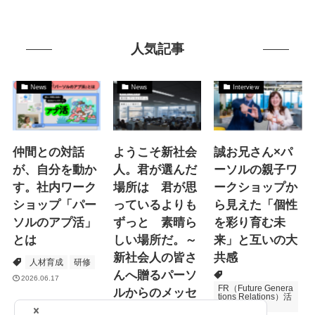
人気記事
News
News
Interview
仲間との対話
ようこそ新社会
誠お兄さん×パ
が、自分を動か
人。君が選んだ
ーソルの親子ワ
す。社内ワーク
場所は 君が思
ークショップか
ショップ「パー
っているよりも
ら見えた「個性
ソルのアプ活」
ずっと 素晴ら
を彩り育む未
とは
しい場所だ。～
来」と互いの大
新社会人の皆さ
共感
人材育成
研修
んへ贈るパーソ
2026.06.17
FR（Future Genera
ルからのメッセ
tions Relations）活
動
ージ