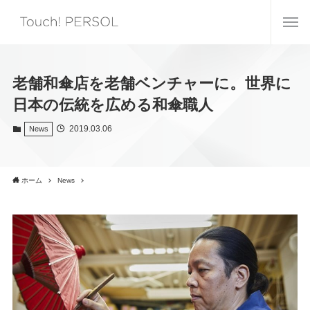
老舗和傘店を老舗ベンチャーに。世界に
日本の伝統を広める和傘職人
2019.03.06
News
ホーム
News