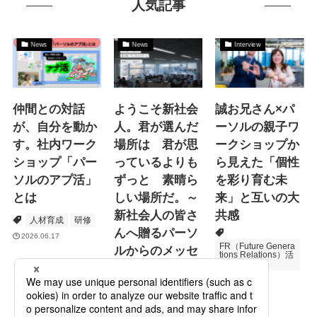
人気記事
News
News
Interview
仲間との対話
ようこそ新社会
誠お兄さん×パ
が、自分を動か
人。君が選んだ
ーソルの親子ワ
す。社内ワーク
場所は 君が思
ークショップか
ショップ「パー
っているよりも
ら見えた「個性
ソルのアプ活」
ずっと 素晴ら
を彩り育む未
とは
しい場所だ。～
来」と互いの大
新社会人の皆さ
共感
人材育成
研修
んへ贈るパーソ
2026.06.17
FR（Future Genera
ルからのメッセ
tions Relations）活
動
ージ
次世代育成
2026.06.16
Specialized Servic
es