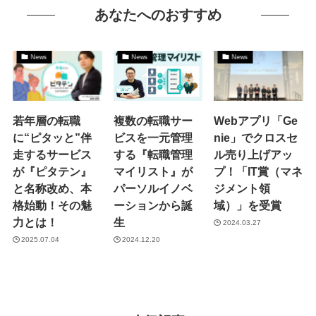
あなたへのおすすめ
News
News
News
若年層の転職
複数の転職サー
Webアプリ「Ge
に“ピタッと”伴
ビスを一元管理
nie」でクロスセ
走するサービス
する『転職管理
ル売り上げアッ
が『ピタテン』
マイリスト』が
プ！「IT賞（マネ
と名称改め、本
パーソルイノベ
ジメント領
格始動！その魅
ーションから誕
域）」を受賞
力とは！
生
2024.03.27
2025.07.04
2024.12.20