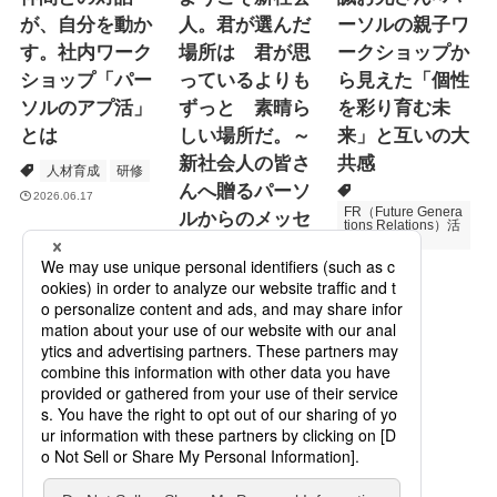
が、自分を動か
人。君が選んだ
ーソルの親子ワ
す。社内ワーク
場所は 君が思
ークショップか
ショップ「パー
っているよりも
ら見えた「個性
ソルのアプ活」
ずっと 素晴ら
を彩り育む未
とは
しい場所だ。～
来」と互いの大
新社会人の皆さ
共感
人材育成
研修
んへ贈るパーソ
2026.06.17
FR（Future Genera
ルからのメッセ
tions Relations）活
動
ージ
次世代育成
2026.06.16
Specialized Servic
es
プロモーション
2026.05.19