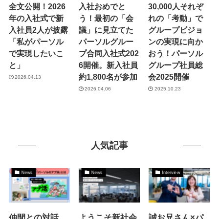
全文公開！2026
入社おめでと
30,000人それぞ
年の入社式で新
う！最初の「会
れの「考動」で
入社員2人が披露
議」に見立てた
グループビジョ
「私がパーソル
パーソルグルー
ンの実現に向か
で実現したいこ
プ合同入社式202
おう！パーソル
と」
6開催。新入社員
グループ社員総
約1,800名が参加
会2025開催
2026.04.13
2026.04.06
2025.10.23
人気記事
News
News
Interview
仲間との対話
ようこそ新社会
誠お兄さん×パ