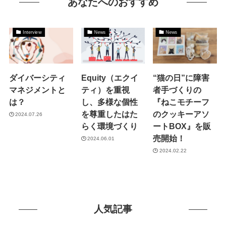
あなたへのおすすめ
Interview
News
News
ダイバーシティ
Equity（エクイ
“猫の日”に障害
マネジメントと
ティ）を重視
者手づくりの
は？
し、多様な個性
『ねこモチーフ
を尊重したはた
のクッキーアソ
2024.07.26
らく環境づくり
ートBOX』を販
売開始！
2024.06.01
2024.02.22
人気記事