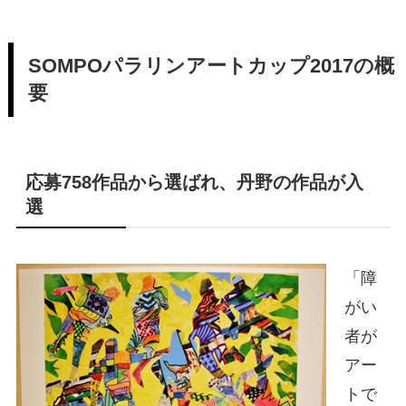
SOMPOパラリンアートカップ2017の概
要
応募758作品から選ばれ、丹野の作品が入
選
「障
がい
者が
アー
トで