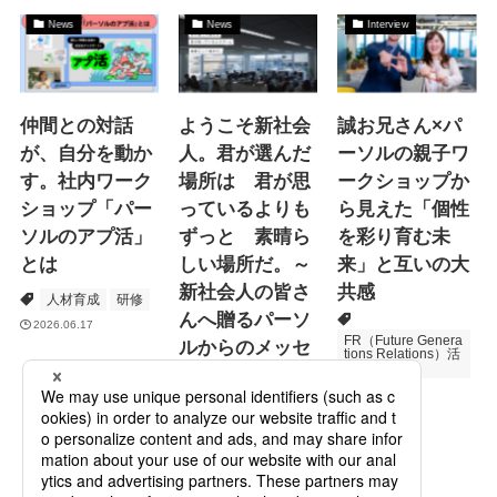
News
News
Interview
仲間との対話
ようこそ新社会
誠お兄さん×パ
が、自分を動か
人。君が選んだ
ーソルの親子ワ
す。社内ワーク
場所は 君が思
ークショップか
ショップ「パー
っているよりも
ら見えた「個性
ソルのアプ活」
ずっと 素晴ら
を彩り育む未
とは
しい場所だ。～
来」と互いの大
新社会人の皆さ
共感
人材育成
研修
んへ贈るパーソ
2026.06.17
FR（Future Genera
ルからのメッセ
tions Relations）活
動
ージ
次世代育成
2026.06.16
Specialized Servic
es
プロモーション
2026.05.19