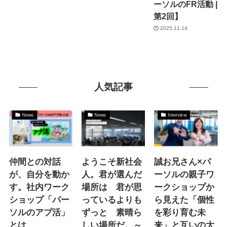
ーソルのFR活動 |
第2回】
2025.11.14
人気記事
News
News
Interview
仲間との対話
ようこそ新社会
誠お兄さん×パ
が、自分を動か
人。君が選んだ
ーソルの親子ワ
す。社内ワーク
場所は 君が思
ークショップか
ショップ「パー
っているよりも
ら見えた「個性
ソルのアプ活」
ずっと 素晴ら
を彩り育む未
とは
しい場所だ。～
来」と互いの大