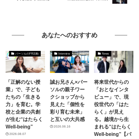
あなたへのおすすめ
パーソルのFR活動
Interview
News
「正解のない授
誠お兄さん×パー
将来世代からの
業」で、子ども
ソルの親子ワー
「おとなインタ
たちの「生きる
クショップから
ビュー」で、現
力」を育む。学
見えた「個性を
役世代の「はた
校と企業の共創
彩り育む未来」
らく」が見え
が生む“はたらく
と互いの大共感
る。越境から生
Well-being”
まれる“はたらく
2026.06.16
Well-being”【パ
2026.08.07