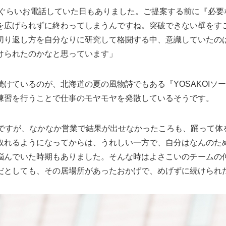
0件ぐらいお電話していた日もありました。ご提案する前に『必
を広げられずに終わってしまうんですね。突破できない壁をす
切り返し方を自分なりに研究して格闘する中、意識していたの
けられたのかなと思っています」
けているのが、北海道の夏の風物詩でもある『YOSAKOIソ
練習を行うことで仕事のモヤモヤを発散しているそうです。
のですが、なかなか営業で結果が出せなかったころも、踊って体
取れるようになってからは、うれしい一方で、自分はなんのた
悩んでいた時期もありました。そんな時はよさこいのチームの
だとしても、その居場所があったおかげで、めげずに続けられ