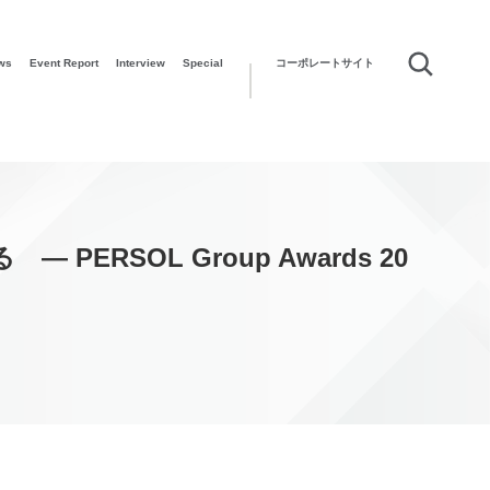
ws
Event Report
Interview
Special
コーポレートサイト
SOL Group Awards 20