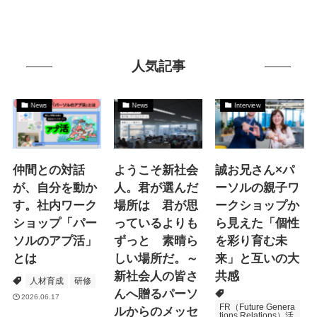
人気記事
News
News
Interview
仲間との対話
ようこそ新社会
誠お兄さん×パ
が、自分を動か
人。君が選んだ
ーソルの親子ワ
す。社内ワーク
場所は 君が思
ークショップか
ショップ「パー
っているよりも
ら見えた「個性
ソルのアプ活」
ずっと 素晴ら
を彩り育む未
とは
しい場所だ。～
来」と互いの大
新社会人の皆さ
共感
人材育成
研修
んへ贈るパーソ
2026.06.17
FR（Future Genera
ルからのメッセ
tions Relations）活