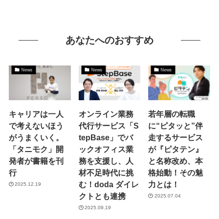
あなたへのおすすめ
News
News
News
キャリアは一人
オンライン業務
若年層の転職
で考えないほう
代行サービス「S
に“ピタッと”伴
がうまくいく。
tepBase」でバ
走するサービス
「タニモク」開
ックオフィス業
が『ピタテン』
発者が書籍を刊
務を支援し、人
と名称改め、本
行
材不足時代に挑
格始動！その魅
む！doda ダイレ
力とは！
2025.12.19
クトとも連携
2025.07.04
2025.09.19