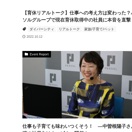
【育休リアルトーク】仕事への考え方は変わった？
ソルグループで現在育休取得中の社員に本音を直撃
ダイバーシティ
リアルトーク
家族/子育て/ペット
2022.10.12
Event Report
仕事も子育ても味わいつくそう！ ―中曽根陽子さ