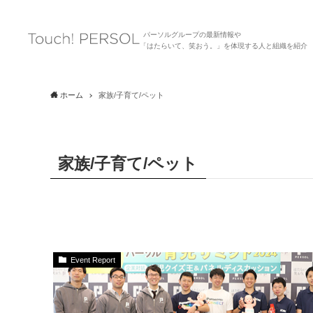
パーソルグループの最新情報や
「はたらいて、笑おう。」を体現する人と組織を紹介
ホーム
家族/子育て/ペット
家族/子育て/ペット
Event Report