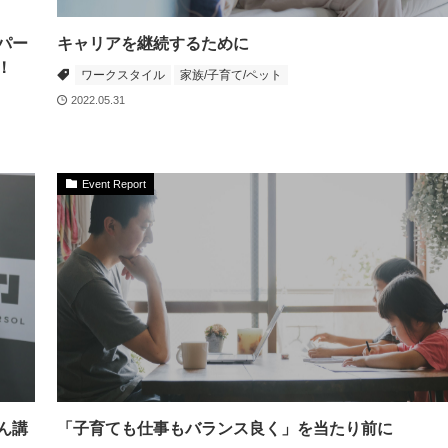
パー
キャリアを継続するために
！
ワークスタイル
家族/子育て/ペット
2022.05.31
Event Report
ん講
「子育ても仕事もバランス良く」を当たり前に